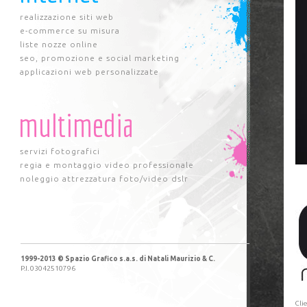
realizzazione siti web
e-commerce su misura
liste nozze online
seo, promozione e social marketing
applicazioni web personalizzate
multimedia
servizi fotografici
regia e montaggio video professionale
noleggio attrezzatura foto/video dslr
1999-2013 © Spazio Grafico s.a.s. di Natali Maurizio & C.
P.I. 03042510796
Cli