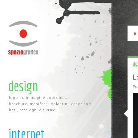
de
L
design
Pc 
logo ed immagine coordinata
brochure, manifesti, volantini, espositori
libri, cataloghi e riviste
internet