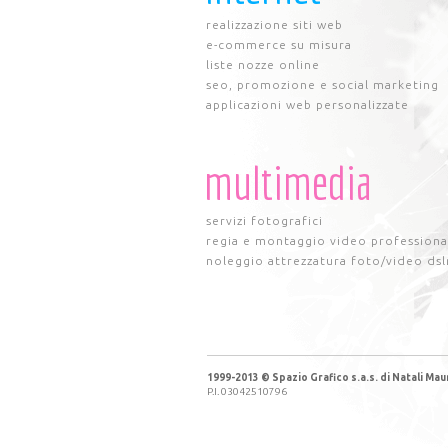
realizzazione siti web
e-commerce su misura
liste nozze online
seo, promozione e social marketing
applicazioni web personalizzate
multimedia
servizi fotografici
regia e montaggio video professiona
noleggio attrezzatura foto/video dsl
1999-2013 © Spazio Grafico s.a.s. di Natali Maur
P.I. 03042510796