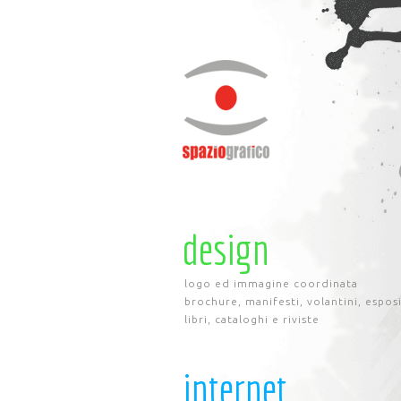
design
logo ed immagine coordinata
brochure, manifesti, volantini, espos
libri, cataloghi e riviste
internet