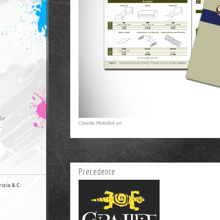
le
Cliente: Mobilkit srl
r
Precedente
izio & C.