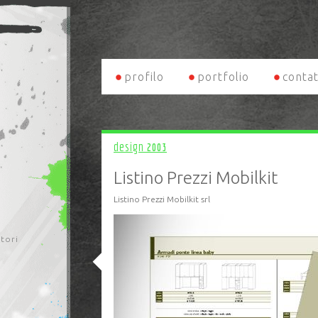
profilo
portfolio
contat
design
2003
Listino Prezzi Mobilkit
Listino Prezzi Mobilkit srl
itori