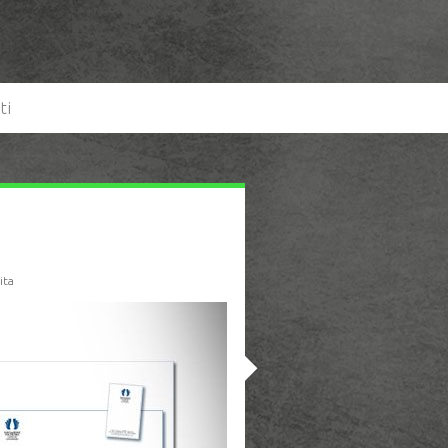
ti
ita