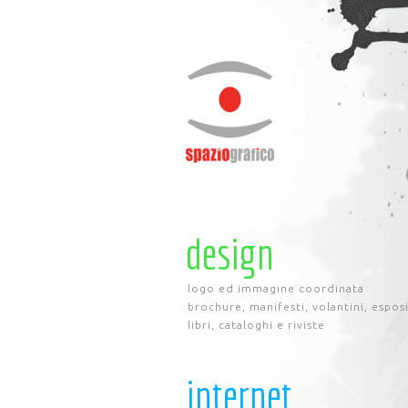
design
logo ed immagine coordinata
brochure, manifesti, volantini, espos
libri, cataloghi e riviste
internet