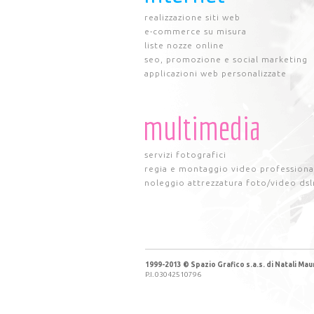
realizzazione siti web
e-commerce su misura
liste nozze online
seo, promozione e social marketing
applicazioni web personalizzate
multimedia
servizi fotografici
regia e montaggio video professiona
noleggio attrezzatura foto/video dsl
1999-2013 © Spazio Grafico s.a.s. di Natali Maur
P.I. 03042510796