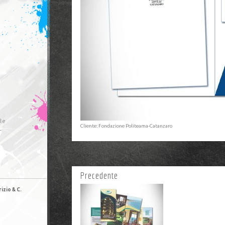
le
Cliente: Fondazione Politeama-Catanzaro
r
Precedente
izio & C.