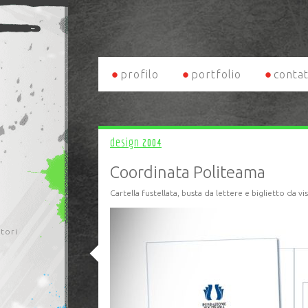
profilo
portfolio
contat
design
2004
Coordinata Politeama
Cartella fustellata, busta da lettere e biglietto da vis
itori