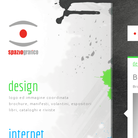
de
B
design
Bro
logo ed immagine coordinata
brochure, manifesti, volantini, espositori
libri, cataloghi e riviste
internet