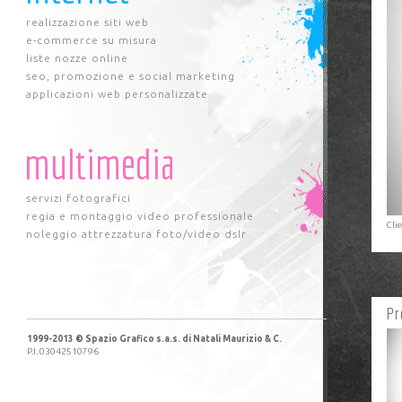
realizzazione siti web
e-commerce su misura
liste nozze online
seo, promozione e social marketing
applicazioni web personalizzate
multimedia
servizi fotografici
regia e montaggio video professionale
Clie
noleggio attrezzatura foto/video dslr
Pr
1999-2013 © Spazio Grafico s.a.s. di Natali Maurizio & C.
P.I. 03042510796