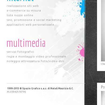
realizzazione siti web
e-commerce su misura
liste nozze online
seo, promozione e social marketing
applicazioni web personalizzate
multimedia
servizi fotografici
regia e montaggio video professionale
noleggio attrezzatura foto/video dslr
Cli
Pr
1999-2013 © Spazio Grafico s.a.s. di Natali Maurizio & C.
P.I. 03042510796