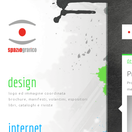
de
P
design
Pr
mel
logo ed immagine coordinata
brochure, manifesti, volantini, espositori
libri, cataloghi e riviste
internet