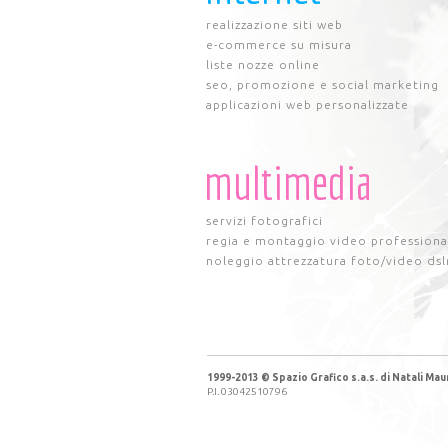
realizzazione siti web
e-commerce su misura
liste nozze online
seo, promozione e social marketing
applicazioni web personalizzate
multimedia
servizi fotografici
regia e montaggio video professiona
noleggio attrezzatura foto/video dsl
1999-2013 © Spazio Grafico s.a.s. di Natali Maur
P.I. 03042510796