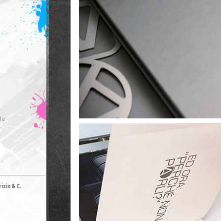
le
r
izio & C.