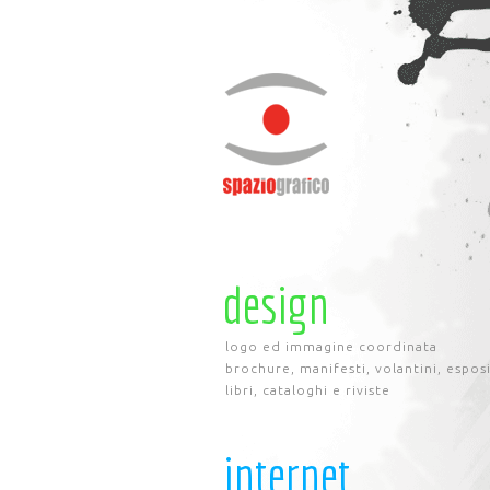
design
logo ed immagine coordinata
brochure, manifesti, volantini, espos
libri, cataloghi e riviste
internet