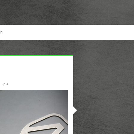
ti
g
S.p.A.