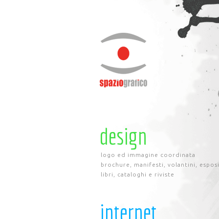
design
logo ed immagine coordinata
brochure, manifesti, volantini, espos
libri, cataloghi e riviste
internet