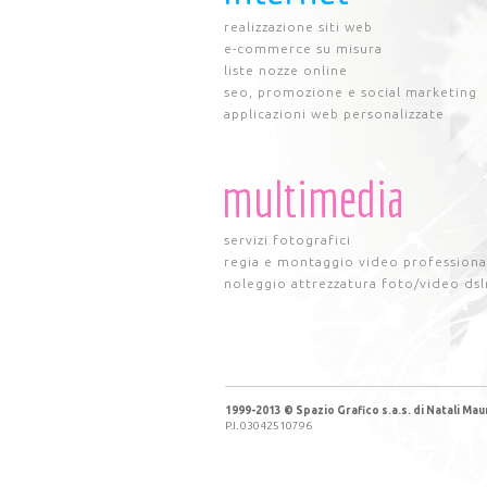
realizzazione siti web
e-commerce su misura
liste nozze online
seo, promozione e social marketing
applicazioni web personalizzate
multimedia
servizi fotografici
regia e montaggio video professiona
noleggio attrezzatura foto/video dsl
1999-2013 © Spazio Grafico s.a.s. di Natali Maur
P.I. 03042510796