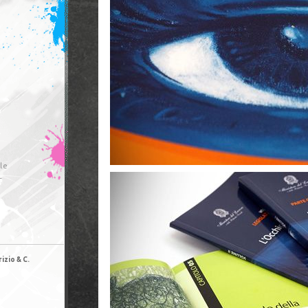
le
r
izio & C.