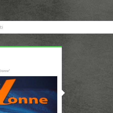
ti
 Donne"