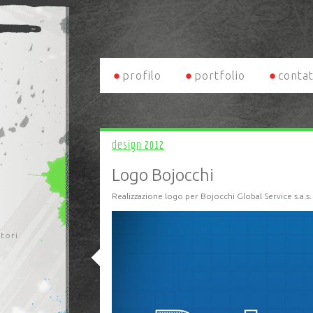
profilo
portfolio
contat
design
2012
Logo Bojocchi
Realizzazione logo per Bojocchi Global Service s.a.s.
itori