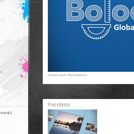
le
Cliente: Geom. Marco Bojocchi
r
Precedente
izio & C.