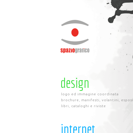
design
logo ed immagine coordinata
brochure, manifesti, volantini, espos
libri, cataloghi e riviste
internet