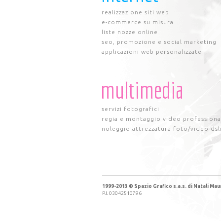
realizzazione siti web
e-commerce su misura
liste nozze online
seo, promozione e social marketing
applicazioni web personalizzate
multimedia
servizi fotografici
regia e montaggio video professiona
noleggio attrezzatura foto/video dsl
1999-2013 © Spazio Grafico s.a.s. di Natali Maur
P.I. 03042510796