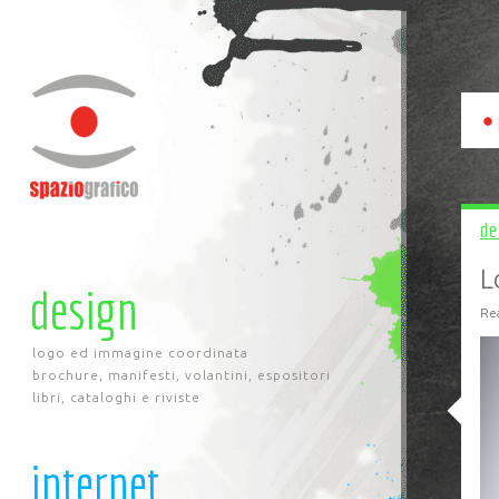
de
L
design
Rea
logo ed immagine coordinata
brochure, manifesti, volantini, espositori
libri, cataloghi e riviste
internet