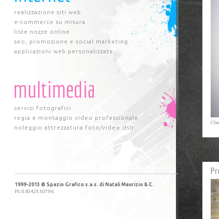
realizzazione siti web
e-commerce su misura
liste nozze online
seo, promozione e social marketing
applicazioni web personalizzate
multimedia
servizi fotografici
regia e montaggio video professionale
Cli
noleggio attrezzatura foto/video dslr
Pr
1999-2013 © Spazio Grafico s.a.s. di Natali Maurizio & C.
P.I. 03042510796