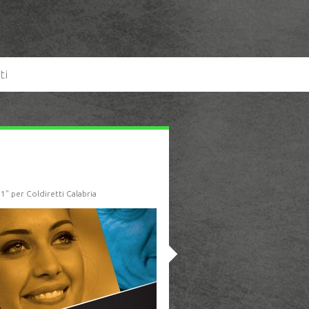
ti
1" per Coldiretti Calabria