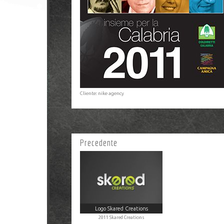
Cliente: nike agency
Precedente
Logo Skared Creations
2011 Skared Creations