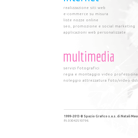
realizzazione siti web
e-commerce su misura
liste nozze online
seo, promozione e social marketing
applicazioni web personalizzate
multimedia
servizi fotografici
regia e montaggio video professiona
noleggio attrezzatura foto/video dsl
1999-2013 © Spazio Grafico s.a.s. di Natali Maur
P.I. 03042510796