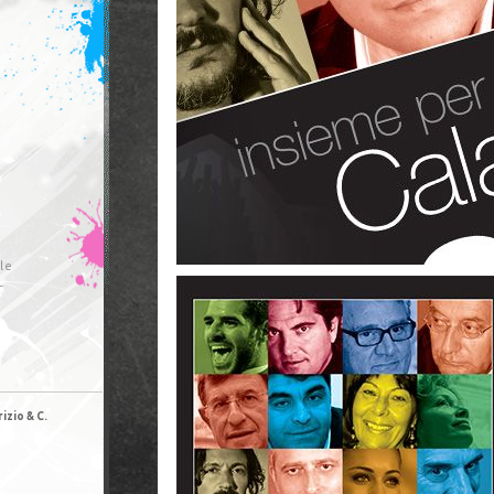
le
r
izio & C.