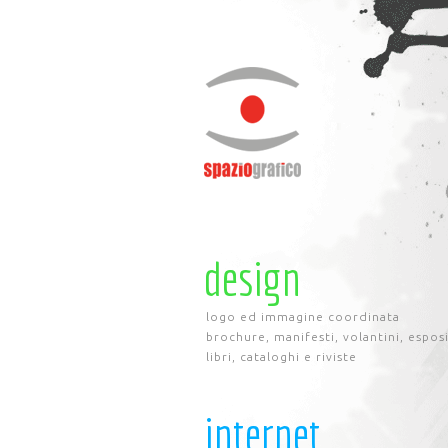
design
logo ed immagine coordinata
brochure, manifesti, volantini, espos
libri, cataloghi e riviste
internet