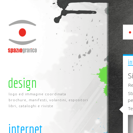
in
S
design
Re
St
logo ed immagine coordinata
pe
brochure, manifesti, volantini, espositori
libri, cataloghi e riviste
Te
internet