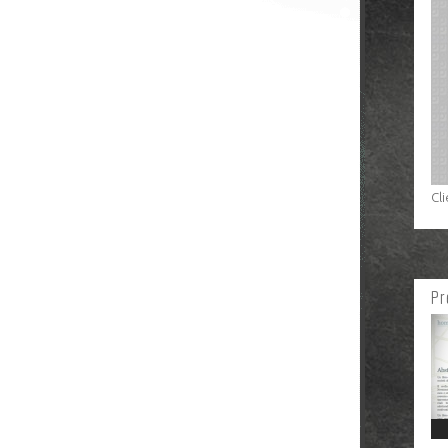
Cl
Pr