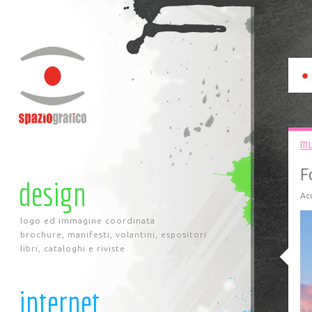
mu
F
design
Acu
logo ed immagine coordinata
brochure, manifesti, volantini, espositori
libri, cataloghi e riviste
internet