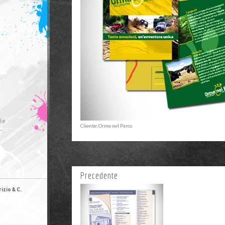
le
Cliente: Orme nel Parco
r
Precedente
izio & C.