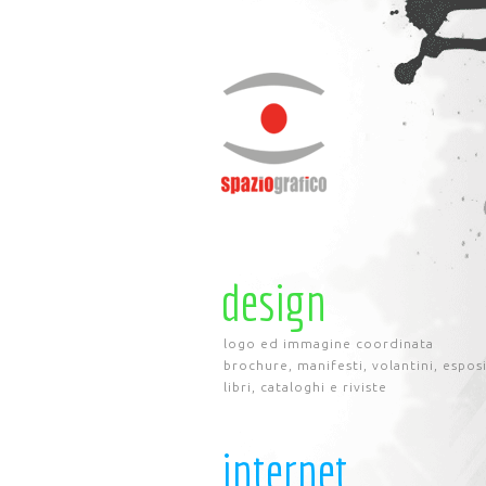
design
logo ed immagine coordinata
brochure, manifesti, volantini, espos
libri, cataloghi e riviste
internet