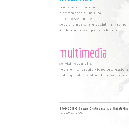
realizzazione siti web
e-commerce su misura
liste nozze online
seo, promozione e social marketing
applicazioni web personalizzate
multimedia
servizi fotografici
regia e montaggio video professiona
noleggio attrezzatura foto/video dsl
1999-2013 © Spazio Grafico s.a.s. di Natali Maur
P.I. 03042510796