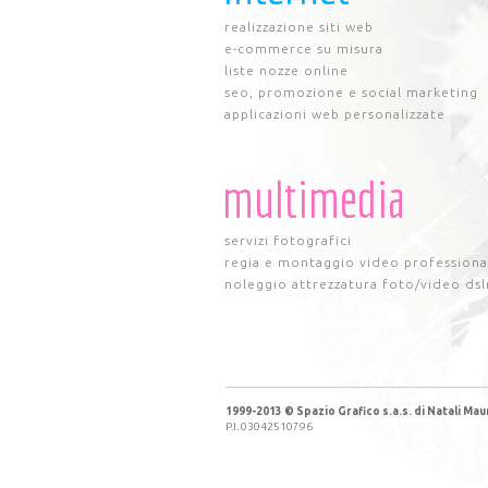
realizzazione siti web
e-commerce su misura
liste nozze online
seo, promozione e social marketing
applicazioni web personalizzate
multimedia
servizi fotografici
regia e montaggio video professiona
noleggio attrezzatura foto/video dsl
1999-2013 © Spazio Grafico s.a.s. di Natali Maur
P.I. 03042510796