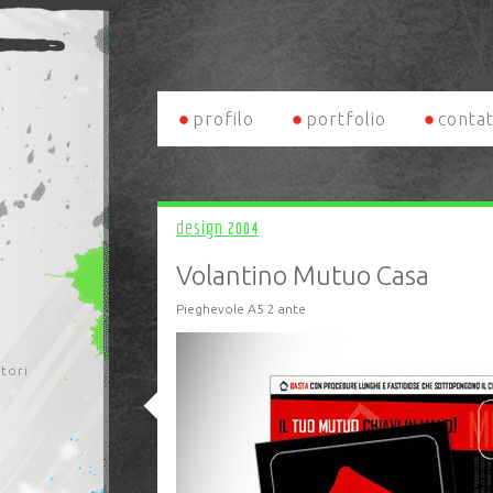
profilo
portfolio
contat
design
2004
Volantino Mutuo Casa
Pieghevole A5 2 ante
itori