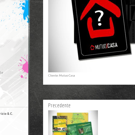
le
Cliente: Mutuo Casa
r
Precedente
izio & C.