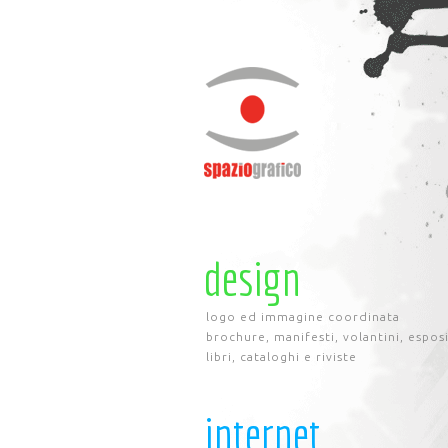
design
logo ed immagine coordinata
brochure, manifesti, volantini, espos
libri, cataloghi e riviste
internet