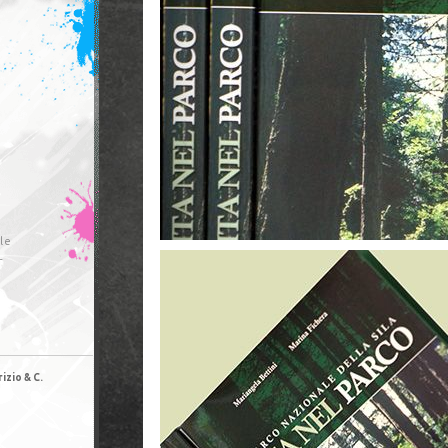
le
r
izio & C.