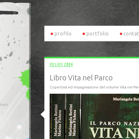
profilo
portfolio
contat
design
2004
Libro Vita nel Parco
Copertina ed impaginazione del volume Vita nel Pa
itori