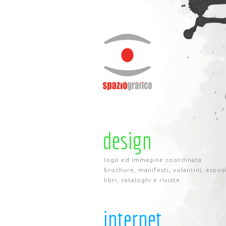
design
logo ed immagine coordinata
brochure, manifesti, volantini, espos
libri, cataloghi e riviste
internet