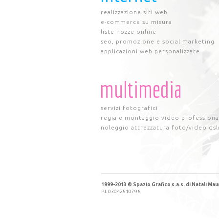
realizzazione siti web
e-commerce su misura
liste nozze online
seo, promozione e social marketing
applicazioni web personalizzate
multimedia
servizi fotografici
regia e montaggio video professiona
noleggio attrezzatura foto/video dsl
1999-2013 © Spazio Grafico s.a.s. di Natali Maur
P.I. 03042510796