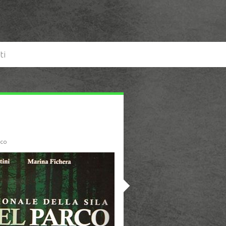
ti
rco