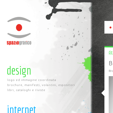
de
B
design
Bro
logo ed immagine coordinata
brochure, manifesti, volantini, espositori
libri, cataloghi e riviste
internet