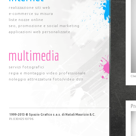
realizzazione siti web
e-commerce su misura
liste nozze online
seo, promozione e social marketing
applicazioni web personalizzate
multimedia
servizi fotografici
regia e montaggio video professionale
Cli
noleggio attrezzatura foto/video dslr
Pr
1999-2013 © Spazio Grafico s.a.s. di Natali Maurizio & C.
P.I. 03042510796