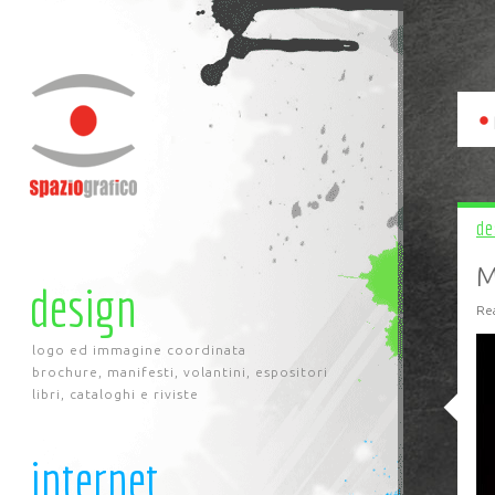
de
M
design
Re
logo ed immagine coordinata
brochure, manifesti, volantini, espositori
libri, cataloghi e riviste
internet