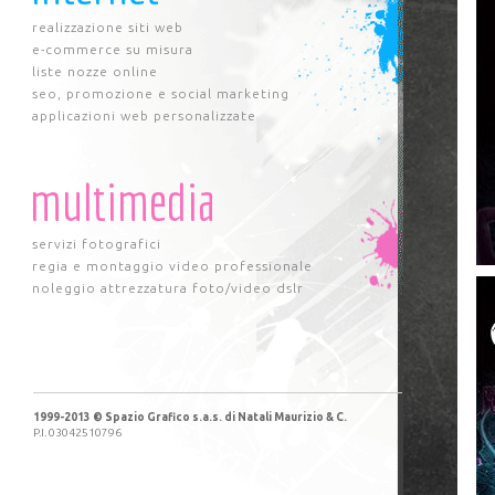
realizzazione siti web
e-commerce su misura
liste nozze online
seo, promozione e social marketing
applicazioni web personalizzate
multimedia
servizi fotografici
regia e montaggio video professionale
noleggio attrezzatura foto/video dslr
1999-2013 © Spazio Grafico s.a.s. di Natali Maurizio & C.
P.I. 03042510796