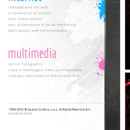
realizzazione siti web
e-commerce su misura
liste nozze online
seo, promozione e social marketing
applicazioni web personalizzate
multimedia
servizi fotografici
regia e montaggio video professionale
noleggio attrezzatura foto/video dslr
1999-2013 © Spazio Grafico s.a.s. di Natali Maurizio & C.
P.I. 03042510796