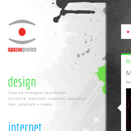
de
M
design
Rea
logo ed immagine coordinata
brochure, manifesti, volantini, espositori
libri, cataloghi e riviste
internet