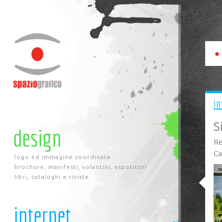
in
S
design
Re
Ca
logo ed immagine coordinata
brochure, manifesti, volantini, espositori
libri, cataloghi e riviste
internet