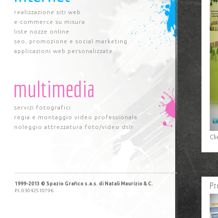
realizzazione siti web
e-commerce su misura
liste nozze online
seo, promozione e social marketing
applicazioni web personalizzate
multimedia
servizi fotografici
regia e montaggio video professionale
noleggio attrezzatura foto/video dslr
Cli
Pr
1999-2013 © Spazio Grafico s.a.s. di Natali Maurizio & C.
P.I. 03042510796