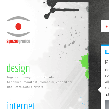
in
P
design
Po
so
logo ed immagine coordinata
Al
brochure, manifesti, volantini, espositori
libri, cataloghi e riviste
co
ht
internet