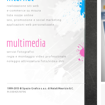
realizzazione siti web
e-commerce su misura
liste nozze online
seo, promozione e social marketing
applicazioni web personalizzate
multimedia
servizi fotografici
regia e montaggio video professionale
noleggio attrezzatura foto/video dslr
1999-2013 © Spazio Grafico s.a.s. di Natali Maurizio & C.
P.I. 03042510796