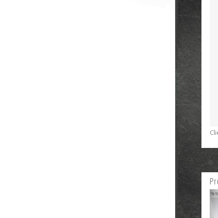
Cl
Pr